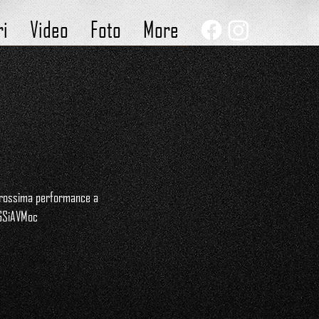
ri
Video
Foto
More
ua prossima performance a
ZGSiAVMoc