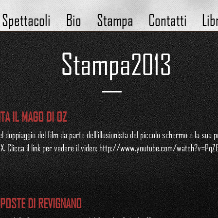
Spettacoli
Bio
Stampa
Contatti
Lib
Stampa
2013
TA IL MAGO DI OZ
 del doppiaggio del film da parte dell'illusionista del piccolo schermo e la s
IMAX. Clicca il link per vedere il video: http://www.youtube.com/watch?v=Pq
E POSTE DI REVIGNANO